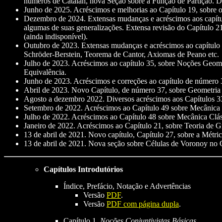
números de Catalan, nova Seção sobre a Função de Partição. Di
Junho de 2025. Acréscimos e melhorias ao Capítulo 19, sobre 
Dezembro de 2024. Extensas mudanças e acréscimos aos capítulo
algumas de suas generalizações. Extensa revisão do Capítulo 2
(ainda indisponível).
Outubro de 2023. Extensas mudanças e acréscimos ao capítulo 
Schröder-Berstein, Teorema de Cantor, Axiomas de Peano etc.
Julho de 2023. Acréscimos ao capítulo 35, sobre Noções Geomé
Equivalência.
Junho de 2023. Acréscimos e correções ao capítulo de número 3
Abril de 2023. Novo Capítulo, de número 37, sobre Geometria D
Agosto a dezembro 2022. Diversos acréscimos aos Capítulos 33
Setembro de 2022. Acréscimos ao Capítulo 49 sobre Mecânica 
Julho de 2022. Acréscimos ao Capítulo 48 sobre Mecânica Clás
Janeiro de 2022. Acréscimos ao Capítulo 21, sobre Teoria de G
13 de abril de 2021. Novo capítulo, Capítulo 27, sobre a Métri
13 de abril de 2021. Nova seção sobre Células de Voronoy no C
Capítulos Introdutórios
Índice, Prefácio, Notação e Advertências
Versão
PDF
.
Versão
PDF com página dupla
.
Capítulo 1.
Noções Conjuntivistas Básicas