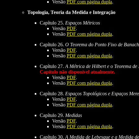
Versão
PDF com página dupla
.
Topologia, Teoria da Medida e Integração
Capítulo 25.
Espaços Métricos
Versão
PDF
.
Versão
PDF com página dupla
.
Capítulo 26.
O Teorema do Ponto Fixo de Banach
Versão
PDF
.
Versão
PDF com página dupla
.
Capítulo 27.
A Métrica de Hilbert e o Teorema de
Capítulo não disponível atualmente.
Versão
PDF
.
Versão
PDF com página dupla
.
Capítulo 28.
Espaços Topológicos e Espaços Mensu
Versão
PDF
.
Versão
PDF com página dupla
.
Capítulo 29.
Medidas
Versão
PDF
.
Versão
PDF com página dupla
.
Capítulo 30.
A Medida de Lebesgue e a Medida de