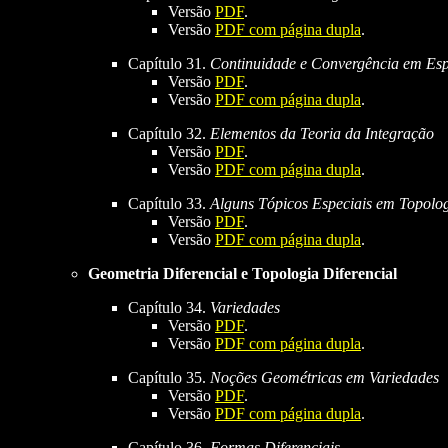
Versão
PDF
.
Versão
PDF com página dupla
.
Capítulo 31.
Continuidade e Convergência em Esp
Versão
PDF
.
Versão
PDF com página dupla
.
Capítulo 32.
Elementos da Teoria da Integração
Versão
PDF
.
Versão
PDF com página dupla
.
Capítulo 33.
Alguns Tópicos Especiais em Topolog
Versão
PDF
.
Versão
PDF com página dupla
.
Geometria Diferencial e Topologia Diferencial
Capítulo 34.
Variedades
Versão
PDF
.
Versão
PDF com página dupla
.
Capítulo 35.
Noções Geométricas em Variedades
Versão
PDF
.
Versão
PDF com página dupla
.
Capítulo 36.
Formas Diferenciais