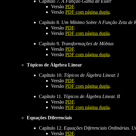
Capítulo 7.
A Função Gama de Euler
Versão
PDF
.
Versão
PDF com página dupla
.
Capítulo 8.
Um Mínimo Sobre A Função Zeta de 
Versão
PDF
.
Versão
PDF com página dupla
.
Capítulo 9.
Transformações de Möbius
Versão
PDF
.
Versão
PDF com página dupla
.
Tópicos de Álgebra Linear
Capítulo 10.
Tópicos de Álgebra Linear. I
Versão
PDF
.
Versão
PDF com página dupla
.
Capítulo 11.
Tópicos de Álgebra Linear. II
Versão
PDF
.
Versão
PDF com página dupla
.
Equações Diferenciais
Capítulo 12.
Equações Diferenciais Ordinárias. 
Versão
PDF
.