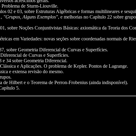
versos acréscimos gerais.
o Problema de Sturm-Liouville.
s 02 e 03, sobre Estruturas Algébricas e formas multilineares e sesqu
1,
"Grupos, Alguns Exemplos"
, e melhorias no Capítulo 22 sobre gru
01, sobre Noções Conjuntivistas Básicas: axiomática da Teoria dos Co
tricas em Variedades: novas seções sobre coordenadas normais de Rie
7, sobre Geometria Diferencial de Curvas e Superfícies.
iferencial de Curvas e Superfícies.
 e 34 sobre Geometria Diferencial.
Clássica e Aplicações. O problema de Kepler. Pontos de Lagrange.
sica e extensa revisão do mesmo.
rupos.
ca de Hilbert e o Teorema de Perron-Frobenius (ainda indisponível).
apítulo 5.